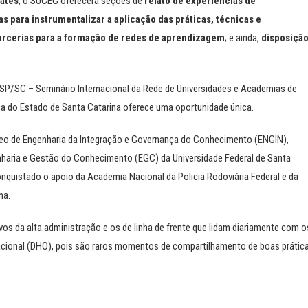
bates
, o SUCEG oferecerá seções de
relato de experiências de
as para instrumentalizar a aplicação das práticas, técnicas e
arcerias para a formação de redes de aprendizagem
; e ainda,
disposiçã
SP/SC – Seminário Internacional da Rede de Universidades e Academias de
ça do Estado de Santa Catarina oferece uma oportunidade única.
eo de Engenharia da Integração e Governança do Conhecimento (ENGIN),
aria e Gestão do Conhecimento (EGC) da Universidade Federal de Santa
nquistado o apoio da Academia Nacional da Policia Rodoviária Federal e da
na.
os da alta administração e os de linha de frente que lidam diariamente com o
cional (DHO), pois são raros momentos de compartilhamento de boas prátic