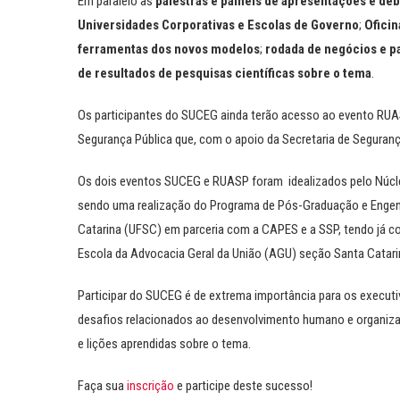
Em paralelo às
palestras e painéis de apresentações e de
Universidades Corporativas e Escolas de Governo
;
Oficin
ferramentas dos novos modelos
;
rodada de negócios e p
de resultados de pesquisas científicas sobre o tema
.
Os participantes do SUCEG ainda terão acesso ao evento RUA
Segurança Pública que, com o apoio da Secretaria de Seguran
Os dois eventos SUCEG e RUASP foram idealizados pelo Núcl
sendo uma realização do Programa de Pós-Graduação e Engenh
Catarina (UFSC) em parceria com a CAPES e a SSP, tendo já co
Escola da Advocacia Geral da União (AGU) seção Santa Catari
Participar do SUCEG é de extrema importância para os executiv
desafios relacionados ao desenvolvimento humano e organiza
e lições aprendidas sobre o tema.
Faça sua
inscrição
e participe deste sucesso!