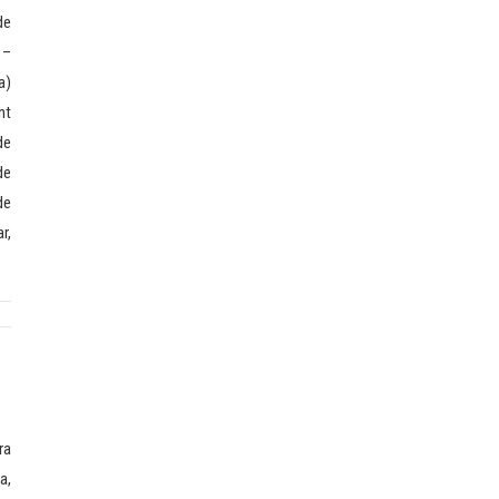
de
 –
a)
nt
de
de
de
r,
ra
a,