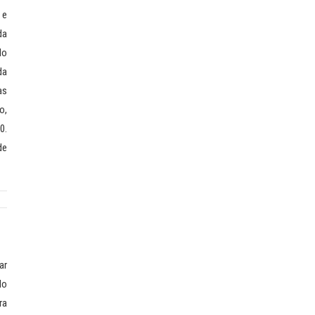
 e
da
do
da
as
o,
0.
de
ar
do
ra