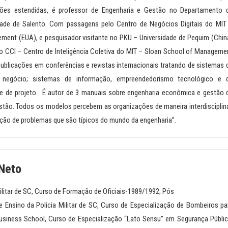
ções estendidas, é professor de Engenharia e Gestão no Departamento 
dade de Salento. Com passagens pelo Centro de Negócios Digitais do MIT
ment (EUA), e pesquisador visitante no PKU – Universidade de Pequim (Chin
do CCI – Centro de Inteligência Coletiva do MIT – Sloan School of Manageme
ublicações em conferências e revistas internacionais tratando de sistemas 
 negócio; sistemas de informação, empreendedorismo tecnológico e 
e de projeto. É autor de 3 manuais sobre engenharia econômica e gestão 
stão. Todos os modelos percebem as organizações de maneira interdisciplina
ução de problemas que são típicos do mundo da engenharia”.
 Neto
ilitar de SC, Curso de Formação de Oficiais-1989/1992; Pós
 Ensino da Policia Militar de SC, Curso de Especialização de Bombeiros pa
Business School, Curso de Especialização “Lato Sensu” em Segurança Públic