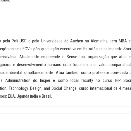
ional.
a pela Poli-USP e pela Universidade de Aachen na Alemanha, tem MBA 
egócios pela FGV e pós-graduação executiva em Estratégias de Impacto Soci
Pensilvânia. Atualmente empreende o Sense-Lab, organização que atua 
egócios e desenvolvimento humano com foco em criar valor compartilhad
sócioambiental simultaneamente. Atua também como professor convidado 
ess Administration do Insper e como local faculty no curso IHP Soci
tion, Technology, Design, and Social Change, curso internacional de 4 mes
es: EUA, Uganda índia e Brasil.