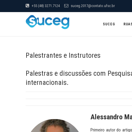
+55 (48) 3271.7124
suceg.2017@contato.ufsc.br
SUCEG
RUA
Palestrantes e Instrutores
Palestras e discussões com Pesquisa
internacionais.
Alessandro Ma
Primeiro autor do artig