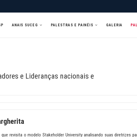
SP
ANAIS SUCEG
PALESTRAS E PAINÉIS
GALERIA
PA
dores e Lideranças nacionais e
rgherita
o que revisita o modelo Stakeholder University analisando suas diretrizes pa