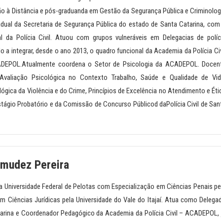
o à Distância e pós-graduanda em Gestão da Segurança Pública e Criminolog
adual da Secretaria de Segurança Pública do estado de Santa Catarina, com
al da Polícia Civil. Atuou com grupos vulneráveis em Delegacias de políc
 a integrar, desde o ano 2013, o quadro funcional da Academia da Polícia Civ
ADEPOL.Atualmente coordena o Setor de Psicologia da ACADEPOL. Docen
s Avaliação Psicológica no Contexto Trabalho, Saúde e Qualidade de Vid
gica da Violência e do Crime, Princípios de Excelência no Atendimento e Éti
ágio Probatório e da Comissão de Concurso Públicod daPolícia Civil de San
rmudez Pereira
a Universidade Federal de Pelotas com Especialização em Ciências Penais pe
 Ciências Jurídicas pela Universidade do Vale do Itajaí. Atua como Delega
tarina e Coordenador Pedagógico da Academia da Polícia Civil – ACADEPOL, 