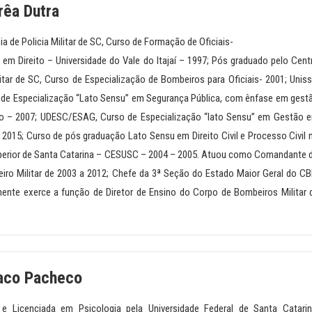
rêa Dutra
a de Policia Militar de SC, Curso de Formação de Oficiais-
em Direito – Universidade do Vale do Itajaí – 1997; Pós graduado pelo Cent
litar de SC, Curso de Especialização de Bombeiros para Oficiais- 2001; Uniss
 de Especialização “Lato Sensu” em Segurança Pública, com ênfase em gest
ro – 2007; UDESC/ESAG, Curso de Especialização “lato Sensu” em Gestão 
 2015; Curso de pós graduação Lato Sensu em Direito Civil e Processo Civil 
erior de Santa Catarina – CESUSC – 2004 – 2005. Atuou como Comandante 
iro Militar de 2003 a 2012; Chefe da 3ª Seção do Estado Maior Geral do C
ente exerce a função de Diretor de Ensino do Corpo de Bombeiros Militar 
aco Pacheco
 e Licenciada em Psicologia pela Universidade Federal de Santa Catarin