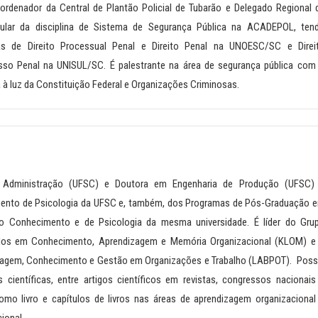
denador da Central de Plantão Policial de Tubarão e Delegado Regional 
titular da disciplina de Sistema de Segurança Pública na ACADEPOL, ten
nas de Direito Processual Penal e Direito Penal na UNOESC/SC e Direi
sso Penal na UNISUL/SC. É palestrante na área de segurança pública com
 à luz da Constituição Federal e Organizações Criminosas.
 Administração (UFSC) e Doutora em Engenharia de Produção (UFSC)
mento de Psicologia da UFSC e, também, dos Programas de Pós-Graduação 
o Conhecimento e de Psicologia da mesma universidade. É líder do Gru
studos em Conhecimento, Aprendizagem e Memória Organizacional (KLOM) e
zagem, Conhecimento e Gestão em Organizações e Trabalho (LABPOT). Poss
 científicas, entre artigos científicos em revistas, congressos nacionais
como livro e capítulos de livros nas áreas de aprendizagem organizacional