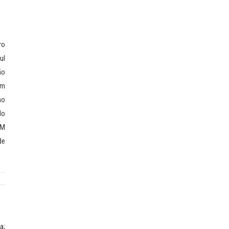
ro
ul
ão
em
no
do
BM
de
a;