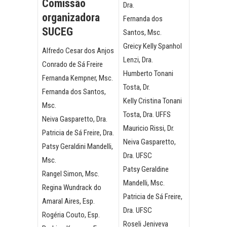
Comissão
Dra.
organizadora
Fernanda dos
SUCEG
Santos, Msc.
Greicy Kelly Spanhol
Alfredo Cesar dos Anjos
Lenzi, Dra.
Conrado de Sá Freire
Humberto Tonani
Fernanda Kempner, Msc.
Tosta, Dr.
Fernanda dos Santos,
Kelly Cristina Tonani
Msc.
Tosta, Dra. UFFS
Neiva Gasparetto, Dra.
Mauricio Rissi, Dr.
Patricia de Sá Freire, Dra.
Neiva Gasparetto,
Patsy Geraldini Mandelli,
Dra. UFSC
Msc.
Patsy Geraldine
Rangel Simon, Msc.
Mandelli, Msc.
Regina Wundrack do
Patricia de Sá Freire,
Amaral Aires, Esp.
Dra. UFSC
Rogéria Couto, Esp.
Roseli Jeniveva