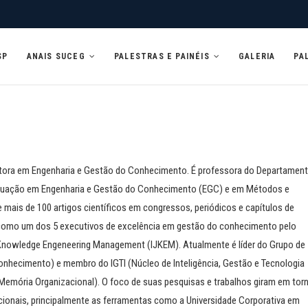
SP
ANAIS SUCEG
PALESTRAS E PAINÉIS
GALERIA
PA
utora em Engenharia e Gestão do Conhecimento. É professora do Departamen
duação em Engenharia e Gestão do Conhecimento (EGC) e em Métodos e
 mais de 100 artigos científicos em congressos, periódicos e capítulos de
ida como um dos 5 executivos de excelência em gestão do conhecimento pelo
f Knowledge Engeneering Management (IJKEM). Atualmente é líder do Grupo de
nhecimento) e membro do IGTI (Núcleo de Inteligência, Gestão e Tecnologia
emória Organizacional). O foco de suas pesquisas e trabalhos giram em tor
cionais, principalmente as ferramentas como a Universidade Corporativa em