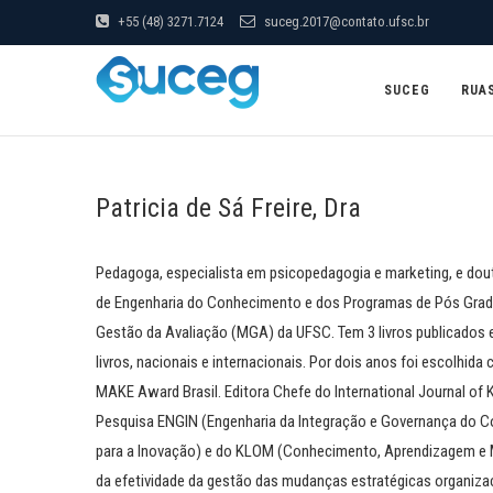
+55 (48) 3271.7124
suceg.2017@contato.ufsc.br
SUCEG
RUA
Patricia de Sá Freire, Dra
Pedagoga, especialista em psicopedagogia e marketing, e do
de Engenharia do Conhecimento e dos Programas de Pós Gra
Gestão da Avaliação (MGA) da UFSC. Tem 3 livros publicados e
livros, nacionais e internacionais. Por dois anos foi escolh
MAKE Award Brasil. Editora Chefe do International Journal o
Pesquisa ENGIN (Engenharia da Integração e Governança do Co
para a Inovação) e do KLOM (Conhecimento, Aprendizagem e M
da efetividade da gestão das mudanças estratégicas organiza