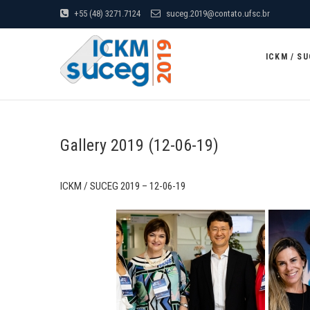
Skip
+55 (48) 3271.7124
suceg.2019@contato.ufsc.br
to
content
ICKM / S
SEMINÁRIO DE UNIVERSIDADES CORPORATIVAS E ES
Gallery 2019 (12-06-19)
ICKM / SUCEG 2019 – 12-06-19